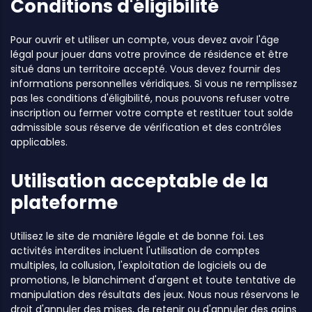
Conditions d'éligibilité
Pour ouvrir et utiliser un compte, vous devez avoir l'âge
légal pour jouer dans votre province de résidence et être
situé dans un territoire accepté. Vous devez fournir des
informations personnelles véridiques. Si vous ne remplissez
pas les conditions d'éligibilité, nous pouvons refuser votre
inscription ou fermer votre compte et restituer tout solde
admissible sous réserve de vérification et des contrôles
applicables.
Utilisation acceptable de la
plateforme
Utilisez le site de manière légale et de bonne foi. Les
activités interdites incluent l'utilisation de comptes
multiples, la collusion, l'exploitation de logiciels ou de
promotions, le blanchiment d'argent et toute tentative de
manipulation des résultats des jeux. Nous nous réservons le
droit d'annuler des mises, de retenir ou d'annuler des gains