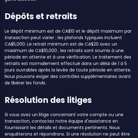
Dépôts et retraits
Le dépôt minimum est de CA$10 et le dépôt maximum par
transaction peut varier ; les plafonds typiques incluent
CA$5,000. Le retrait minimum est de CA$20 avec un
maximum de CA$10,000 ; les retraits sont soumis à une
période en attente et à une vérification. Le traitement des
retraits est normalement effectué dans un délai de 1 à 5
jours ouvrables après la levée de toute période en attente.
Nous pouvons exiger des contrôles supplémentaires avant
de libérer les fonds.
Résolution des litiges
Si vous avez un litige concernant votre compte ou une
transaction, contactez notre équipe d'assistance en
fournissant les détails et documents pertinents. Nous
enquêterons et répondrons. Si une résolution ne peut être