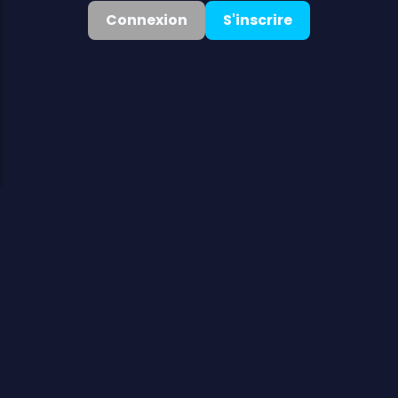
Connexion
S'inscrire
Français (CA)
▾
Bonus de bienvenue :
©
2026
. Tous droits réservés
100 % jusqu'à CA$1 500 + 150 tours gratuits
Obtenir le bonus