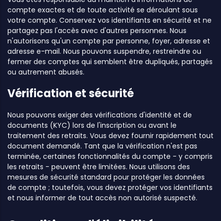
compte exactes et de toute activité se déroulant sous
votre compte. Conservez vos identifiants en sécurité et ne
partagez pas l'accès avec d'autres personnes. Nous
n'autorisons qu'un compte par personne, foyer, adresse et
adresse e-mail. Nous pouvons suspendre, restreindre ou
fermer des comptes qui semblent être dupliqués, partagés
ou autrement abusés.
Vérification et sécurité
Nous pouvons exiger des vérifications d'identité et de
documents (KYC) lors de l'inscription ou avant le
traitement des retraits. Vous devez fournir rapidement tout
document demandé. Tant que la vérification n'est pas
terminée, certaines fonctionnalités du compte - y compris
les retraits - peuvent être limitées. Nous utilisons des
mesures de sécurité standard pour protéger les données
de compte ; toutefois, vous devez protéger vos identifiants
et nous informer de tout accès non autorisé suspecté.