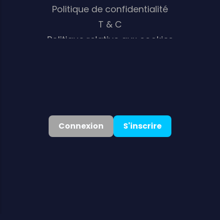
Politique de confidentialité
T & C
Politique relative aux cookies
Politique AML/KYC
Français (CA)
▾
Connexion
S'inscrire
Bonus de bienvenue :
©
2026
. Tous droits réservés
100 % jusqu'à CA$1 500 + 150 tours gratuits
Obtenir le bonus