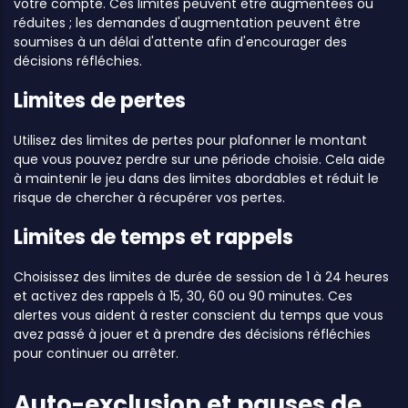
votre compte. Ces limites peuvent être augmentées ou
réduites ; les demandes d'augmentation peuvent être
soumises à un délai d'attente afin d'encourager des
décisions réfléchies.
Limites de pertes
Utilisez des limites de pertes pour plafonner le montant
que vous pouvez perdre sur une période choisie. Cela aide
à maintenir le jeu dans des limites abordables et réduit le
risque de chercher à récupérer vos pertes.
Limites de temps et rappels
Choisissez des limites de durée de session de 1 à 24 heures
et activez des rappels à 15, 30, 60 ou 90 minutes. Ces
alertes vous aident à rester conscient du temps que vous
avez passé à jouer et à prendre des décisions réfléchies
pour continuer ou arrêter.
Auto-exclusion et pauses de